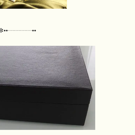
✼••┈┈┈┈••