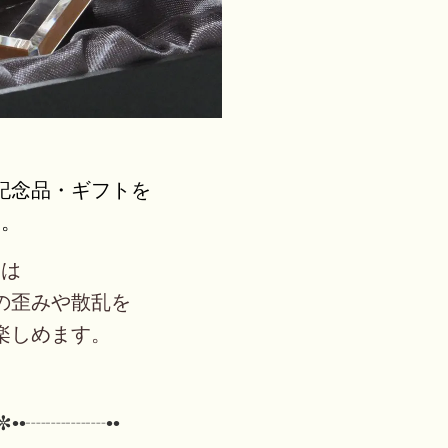
記念品・ギフトを
す。
とは
の歪みや散乱を
楽しめます。
✼••┈┈┈┈••