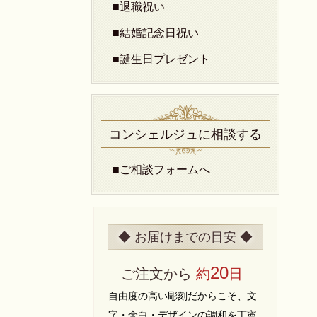
■退職祝い
■結婚記念日祝い
■誕生日プレゼント
コンシェルジュに相談する
■ご相談フォームへ
◆ お届けまでの目安 ◆
20
ご注文から
約
日
自由度の高い彫刻だからこそ、文
字・余白・デザインの調和を丁寧