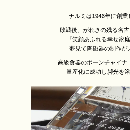
ナルミは1946年に創
敗戦後、がれきの残る名古
『笑顔あふれる幸せ家
夢見て陶磁器の制作が
高級食器のボーンチャイナ
量産化に成功し
脚光を