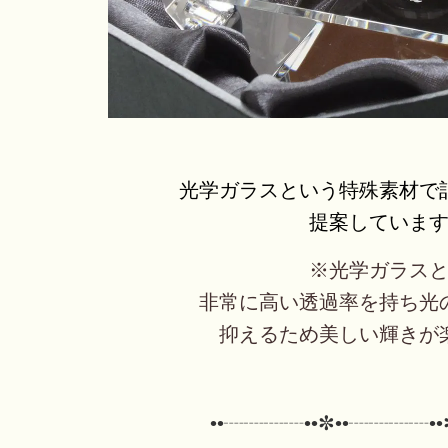
光学ガラスという特殊素材で
提案していま
※光学ガラス
非常に高い透過率を持ち光
抑えるため美しい輝きが
••┈┈┈┈••✼
••┈┈┈┈••