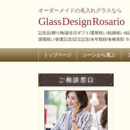
オーダーメイドの名入れグラスなら
Glass
Design
Rosario
記念品/贈り物/誕生日ギフト/還暦祝い/結婚祝い/
退職祝い/創業記念/設立記念/永年勤続/各種表彰 
トップページ
シーンから選ぶ
ご 相 談 窓 口