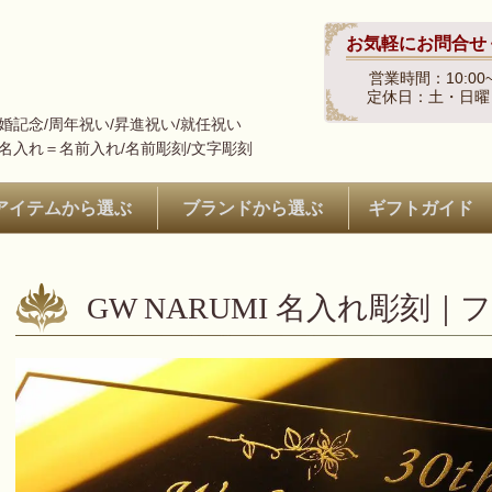
お気軽にお問合せ
営業時間：10:00~
定休日：土・日曜
結婚記念/周年祝い/昇進祝い/就任祝い
※名入れ＝名前入れ/名前彫刻/文字彫刻
アイテムから選ぶ
ブランドから選ぶ
ギフトガイド
GW NARUMI 名入れ彫刻