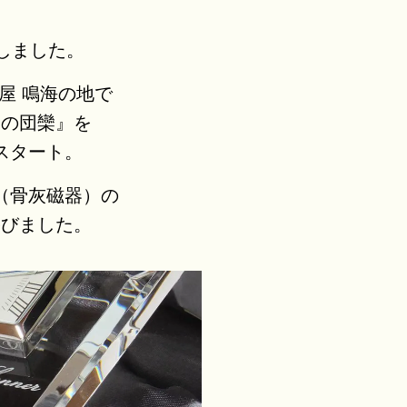
業しました。
屋 鳴海の地で
庭の団欒』を
スタート。
（骨灰磁器）の
浴び
ました。