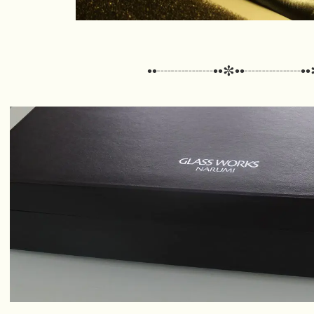
••┈┈┈┈••✼
••┈┈┈┈••