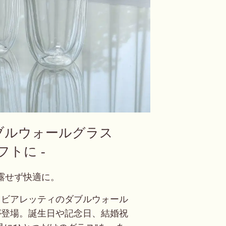
ブルウォールグラス
フトに -
露せず快適に。
とビアレッティのダブルウォール
が登場。
誕生日や記念日、結婚祝