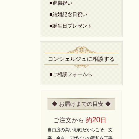
■退職祝い
■結婚記念日祝い
■誕生日プレゼント
コンシェルジュに相談する
■ご相談フォームへ
◆ お届けまでの目安 ◆
20
ご注文から
約
日
自由度の高い彫刻だからこそ、文
字・余白・デザインの調和を丁寧