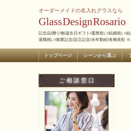
オーダーメイドの名入れグラスなら
Glass
Design
Rosario
記念品/贈り物/誕生日ギフト/還暦祝い/結婚祝い/
退職祝い/創業記念/設立記念/永年勤続/各種表彰 
トップページ
シーンから選ぶ
ご 相 談 窓 口