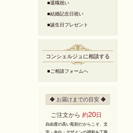
■退職祝い
■結婚記念日祝い
■誕生日プレゼント
コンシェルジュに相談する
■ご相談フォームへ
◆ お届けまでの目安 ◆
20
ご注文から
約
日
自由度の高い彫刻だからこそ、文
字・余白・デザインの調和を丁寧