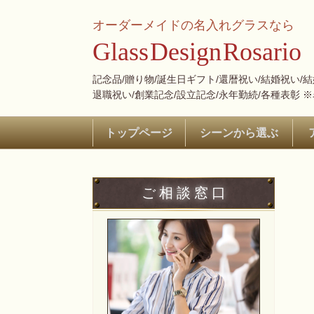
オーダーメイドの名入れグラスなら
Glass
Design
Rosario
記念品/贈り物/誕生日ギフト/還暦祝い/結婚祝い/
退職祝い/創業記念/設立記念/永年勤続/各種表彰 
トップページ
シーンから選ぶ
ご 相 談 窓 口