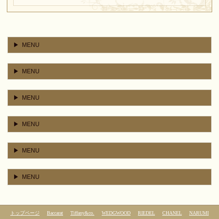
MENU
MENU
MENU
MENU
MENU
MENU
トップページ
Baccarat
Tiffany&co.
WEDGWOOD
RIEDEL
CHANEL
NARUMI