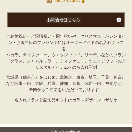
info@rosario7.jp
お問合せはこちら
ご結婚祝い・ご退職祝い・周年祝いや、クリスマス・バレンタイ
ン・お誕生日のプレゼントにはオーダーメイドの名入れグラス
を。
バカラ、ティファニー、ウエッジウッド、リーデルなどのブラン
ドグラス、シャネルミラー、ティファニー、ウエッジウッドの
ク
リスタルアイテムへの名入れ彫刻
宮城県（仙台市）をはじめ、北海道、東京、埼玉、千葉、神奈川
など関東一円、大阪、兵庫、愛知、京都、関西一円、福岡など、
全国からご注文をいただいております。
名入れグラスと記念品ギフトはガラスデザインロザリオ
© GlassDesignRosario