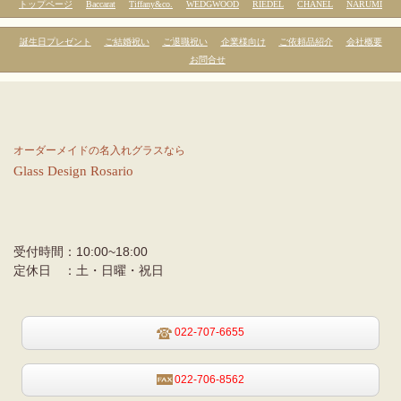
トップページ
Baccarat
Tiffany&co.
WEDGWOOD
RIEDEL
CHANEL
NARUMI
誕生日プレゼント
ご結婚祝い
ご退職祝い
企業様向け
ご依頼品紹介
会社概要
お問合せ
オーダーメイドの名入れグラスなら
Glass
Design
Rosario
受付時間：
10:00~18:00
定休日 ：
土・日曜・祝日
022-707-6655
022-706-8562