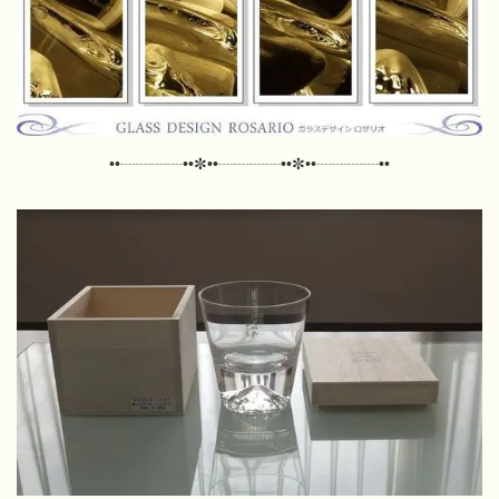
••┈┈┈┈••
✼
••┈┈┈┈••
✼••┈┈┈┈••