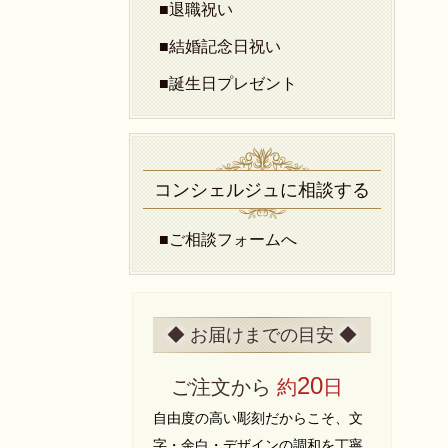
■退職祝い
■結婚記念日祝い
■誕生日プレゼント
コンシェルジュに相談する
■ご相談フォームへ
◆ お届けまでの目安 ◆
20
ご注文から
約
日
自由度の高い彫刻だからこそ、文
字・余白・デザインの調和を丁寧