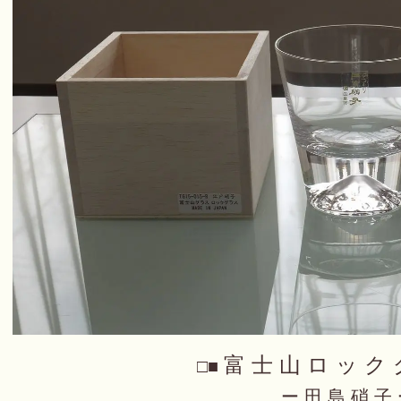
富 士 山 ロ ッ ク
□■
ー 田 島 硝 子