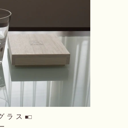
 グ ラ ス
■□
 ー