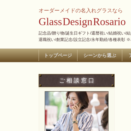
オーダーメイドの名入れグラスなら
Glass
Design
Rosario
記念品/贈り物/誕生日ギフト/還暦祝い/結婚祝い/
退職祝い/創業記念/設立記念/永年勤続/各種表彰 
トップページ
シーンから選ぶ
ご 相 談 窓 口