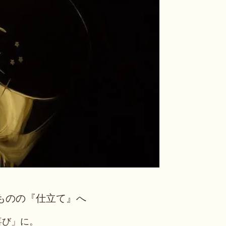
ものの『仕立て』へ
喜び」に。