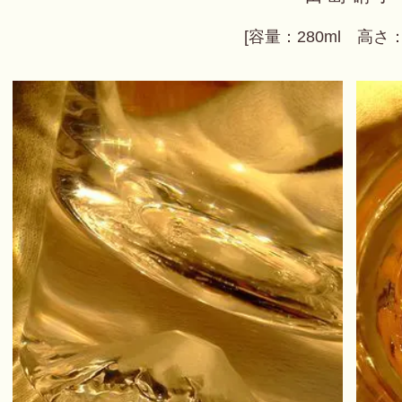
[容量：280ml 高さ：9