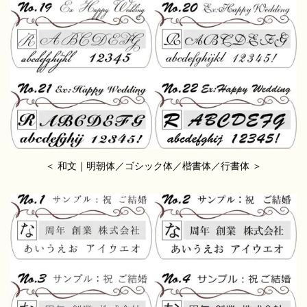
＜ 和文｜明朝体／ゴシック体／楷書体／行書体 ＞