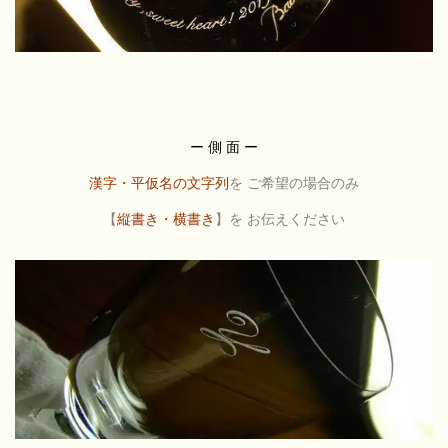
ー 側 面 ー
漢字・平仮名の文字列
を ご希望の場合のみ
【
縦書き・横書き
】を
お伝えください