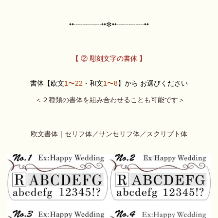
••┈┈┈┈••✼••┈┈┈┈••
【 ② 彫刻文字の書体 】
書体【欧文
1〜22
・和文
1〜8
】から お選びください
＜２種類の書体を組み合わせることも可能です＞
欧文書体｜セリフ体／サンセリフ体／スクリプト体