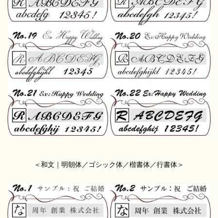
＜和文｜明朝体／ゴシック体／楷書体／行書体＞