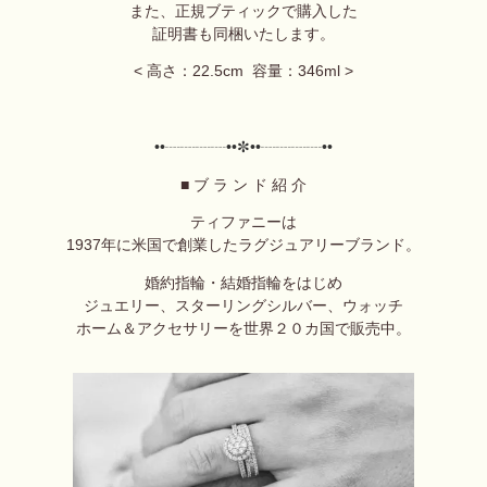
また、正規ブティックで購入した
証明書も同梱いたします。
<
高さ：22.5cm 容量：346ml
>
••┈┈┈┈••✼
••┈┈┈┈••
■ ブ ラ ン ド 紹 介
ティファニーは
1937
年に米国で創業したラグジュアリーブランド。
婚約指輪・結婚指輪をはじめ
ジュエリー、スターリングシルバー、
ウォッチ
ホーム＆アクセサリーを世界２０カ国で販売中。