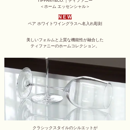
TIFFANY&CO.｜ティファニー
＜ホーム エッセンシャル＞
N E W
ペア ホワイト
ワイングラスへ名入れ彫刻
美しいフォルムと上質な機能性
が融合した
ティファニーのホームコレクション。
クラシックスタイルのシルエットが