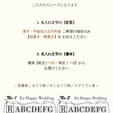
ご入力がスムーズになります。
1. 名入れ文字の【配置】
漢字・平仮名の文字列
を ご希望の場合のみ
【
縦書き・横書き
】を お伝えください
2. 名入れ文字の【書体】
書体【欧文
1〜22
・和文
１〜8
】から
お選びください
＜英書体｜セリフ体／サンセリフ体／スクリプト体＞