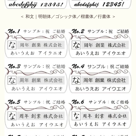
＜ 和文｜明朝体／ゴシック体／楷書体／行書体 ＞