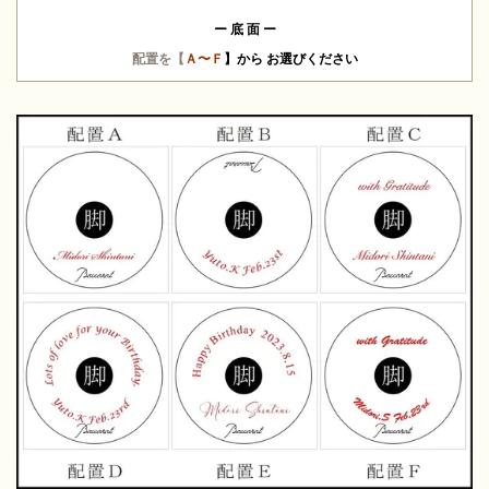
ー
底 面 ー
配置を【
Ａ〜Ｆ
】から お選びください