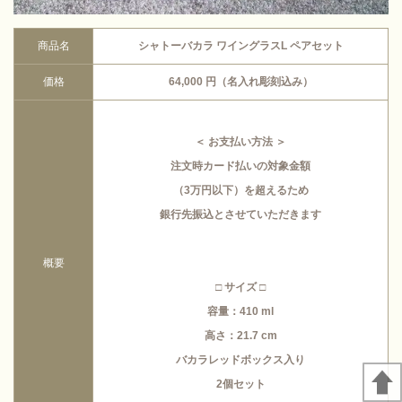
商品名
シャトーバカラ ワイングラスL ペアセット
価格
64,000 円（名入れ彫刻込み）
＜ お支払い方法 ＞
注文時カード払いの対象金額
（3万円以下）を
超えるため
銀行先振込
とさせていただきます
概要
□ サイズ □
容量：410 ml
高さ：21.7 cm
バカラレッドボックス入り
2個セット