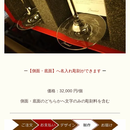
ー
【側面・底面】へ名入れ彫刻ができます
ー
価格：32,000 円/個
側面・底面のどちらかへ
文字のみの彫刻料を含む