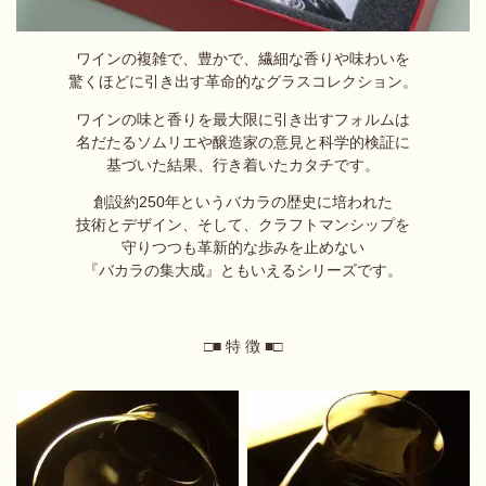
ワインの複雑で、豊かで、繊細な香りや味わいを
驚くほどに引き出す革命的なグラスコレクション。
ワインの味と香りを最大限に引き出すフォルムは
名だたるソムリエや醸造家の意見と
科学的検証に
基づいた結果、
行き着いたカタチです。
創設約250年というバカラの歴史に培われた
技術とデザイン、
そして、クラフトマンシップを
守りつつも革新的な歩みを止めない
『バカラの集大成』ともいえるシリーズです。
□■ 特 徴 ■□