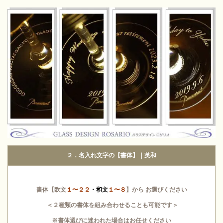
２．名入れ文字の【書体】｜英和
書体【欧文
１〜２２
・和文
１〜８
】から お選びください
＜２種類の書体を組み合わせることも可能です＞
※書体選びに迷われた場合はお任せください