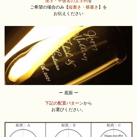
漢字・平仮名の文字列
を
ご希望の場合のみ
【
縦書き・横書き
】を
お伝えください
ー 底面 ー
下記の配置パターン
から
お選びください。