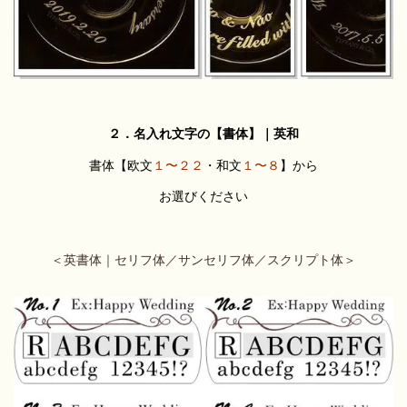
２．名入れ文字の【書体】｜英和
書体【欧文
１〜２２
・和文
１〜８
】から
お選びください
＜英書体｜セリフ体／サンセリフ体／スクリプト体＞