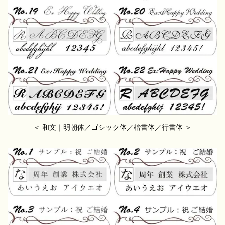
＜ 和文｜明朝体／ゴシック体／楷書体／行書体 ＞