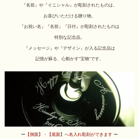
『名前』や『イニシャル』が彫刻されたものは、
お喜びいただける贈り物。
『お祝い名』『名前』『日付』が彫刻されたものは
特別な記念品。
『メッセージ』や『デザイン』が入る記念品は
記憶が蘇る、心動かす“宝物”です。
ー
【側面】・【底面
】へ名入れ彫刻ができます
ー